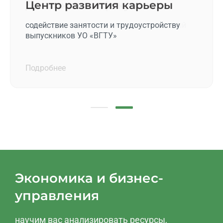
Достижения факультета
Центр развития карьеры
посмотрите коллекцию наших достижений
содействие занятости и трудоустройству
факультета ФЭБУ
выпускников УО «ВГТУ»
Подробнее
Подробнее
Экономика и бизнес-
управления
научим вас анализировать ресурсы,