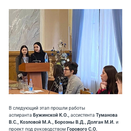
В следующий этап прошли работы
аспиранта
Бужинской К.О.,
ассистента
Туманова
В.С., Козловой М.А., Борозны В.Д., Долган М.И.
и
проект
под руководством
Горового С.О.